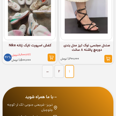
صندل مجلسی نوک تیز مدل بندی
کفش اسپورت نایک زنانه Nike
دورمچ پاشنه 8 سانت
2,800,000
تومان
46%
1,200,000
تومان
1,500,000
تومان
←
2
1
با ما همراه شوید
تبریز- شریعتی جنوبی-لک لر-کوچه
چلوچیان