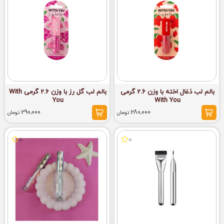
بالم لب ذغال اخته با وزن 2.6 گرمی
بالم لب گل رز با وزن 2.6 گرمی With
You
With You
290,000
280,000
تومان
تومان
0
0