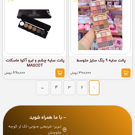
0
0
پالت سایه 9 رنگ سایز متوسط
پالت سایه چشم و ابرو آکوا ماسکات
MASCOT
890,000
300,000
تومان
تومان
←
4
3
2
1
با ما همراه شوید
تبریز- شریعتی جنوبی-لک لر-کوچه
چلوچیان