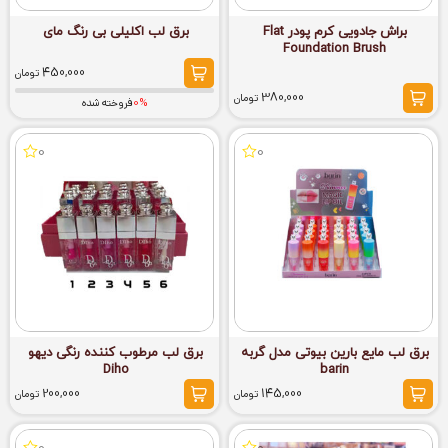
براش جادویی کرم پودر Flat
برق لب اکلیلی بی رنگ مای
Foundation Brush
450,000
تومان
380,000
تومان
0%
فروخته شده
0
0
برق لب مایع بارین بیوتی مدل گربه
برق لب مرطوب کننده رنگی دیهو
Diho
barin
200,000
145,000
تومان
تومان