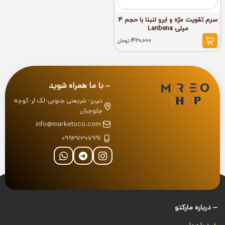
سرم تقویت مژه و ابرو لنبنا با حجم 4
میلی Lanbena
420,000
تومان
با ما همراه شوید
تبریز- شریعتی جنوبی-لک لر-کوچه
چلوچیان
info@marketoco.com
09937307991
درباره‌ مارکتو