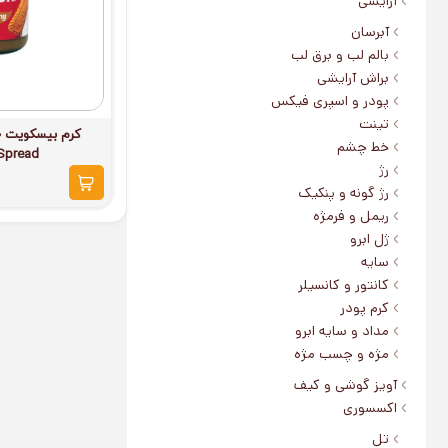
آرایشی
آبرسان
بالم لب و برق لب
براش آرایشی
پودر و اسپری فیکس
تینت
خط چشم
 Spread
رژ
رژ گونه و پنکیک
ریمل و فرمژه
ژل ابرو
سایه
کانتور و کانسیلر
کرم پودر
مداد و سایه ابرو
مژه و چسب مژه
آویز گوشی و کیف
اکسسوری
تل