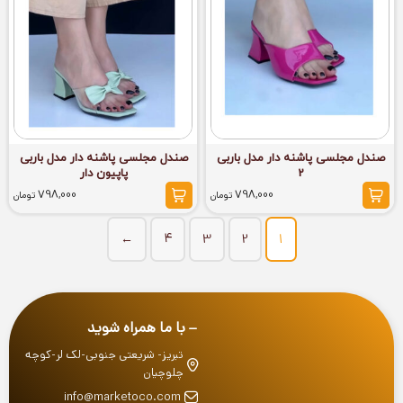
صندل مجلسی پاشنه دار مدل باربی
صندل مجلسی پاشنه دار مدل باربی
2
پاپیون دار
798,000
798,000
تومان
تومان
←
4
3
2
1
با ما همراه شوید
تبریز- شریعتی جنوبی-لک لر-کوچه
چلوچیان
info@marketoco.com