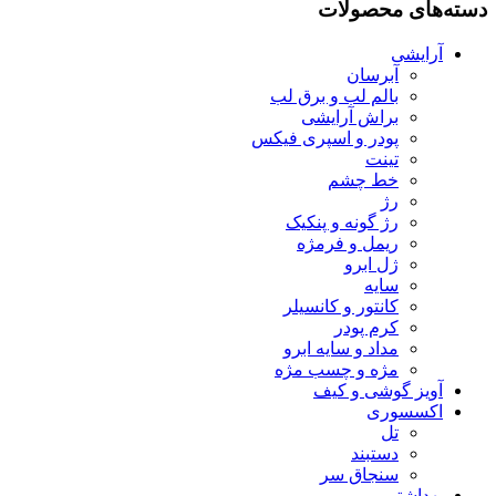
دسته‌های محصولات
آرایشی
آبرسان
بالم لب و برق لب
براش آرایشی
پودر و اسپری فیکس
تینت
خط چشم
رژ
رژ گونه و پنکیک
ریمل و فرمژه
ژل ابرو
سایه
کانتور و کانسیلر
کرم پودر
مداد و سایه ابرو
مژه و چسب مژه
آویز گوشی و کیف
اکسسوری
تل
دستبند
سنجاق سر
بهداشتی