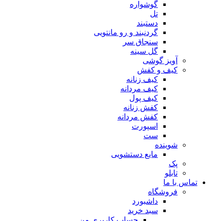
گوشواره
تل
دستبند
گردنبند و رو مانتویی
سنجاق سر
گل سینه
آویز گوشی
کیف و کفش
کیف زنانه
کیف مردانه
کیف پول
کفش زنانه
کفش مردانه
اسپورت
ست
شوینده
مایع دستشویی
پک
تابلو
تماس با ما
فروشگاه
داشبورد
سبد خرید
حساب کاربری من