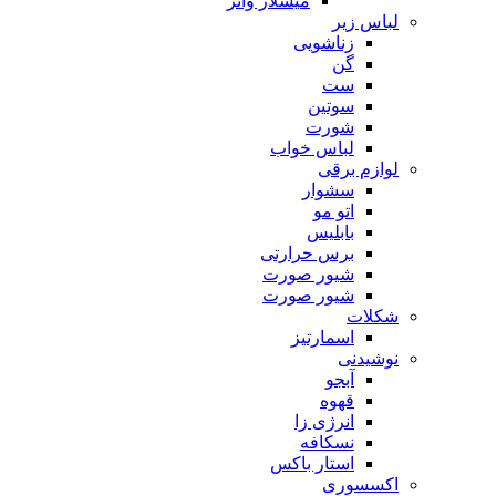
میسلار واتر
لباس زیر
زناشویی
گن
ست
سوتین
شورت
لباس خواب
لوازم برقی
سشوار
اتو مو
بابلیس
برس حرارتی
شیور صورت
شیور صورت
شکلات
اسمارتیز
نوشیدنی
آبجو
قهوه
انرژی زا
نسکافه
استار باکس
اکسسوری