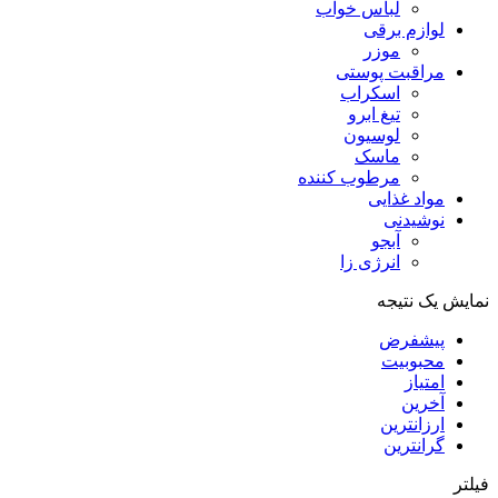
لباس خواب
لوازم برقی
موزر
مراقبت پوستی
اسکراب
تیغ ابرو
لوسیون
ماسک
مرطوب کننده
مواد غذایی
نوشیدنی
آبجو
انرژی زا
نمایش یک نتیجه
پیشفرض
محبوبیت
امتیاز
آخرین
ارزانترین
گرانترین
فیلتر