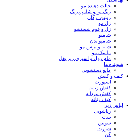
حالت دهنده مو
رنگ مو و شامپو رنگ
روغن آرگان
ژل مو
ژل و فوم شستشو
شامپو
شامپو بدن
شانه و برس مو
ماسک مو
مام رول و اسپری زیر بغل
شوینده ها
مایع دستشویی
کیف و کفش
اسپورت
کفش زنانه
کفش مردانه
کیف زنانه
لباس زیر
زناشویی
ست
سوتین
شورت
گن