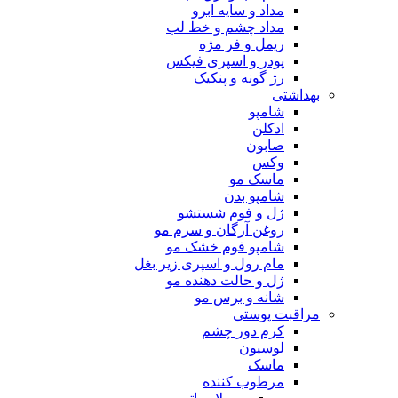
مداد و سایه ابرو
مداد چشم و خط لب
ریمل و فر مژه
پودر و اسپری فیکس
رژ گونه و پنکیک
بهداشتی
شامپو
ادکلن
صابون
وکس
ماسک مو
شامپو بدن
ژل و فوم شستشو
روغن آرگان و سرم مو
شامپو فوم خشک مو
مام رول و اسپری زیر بغل
ژل و حالت دهنده مو
شانه و برس مو
مراقبت پوستی
کرم دور چشم
لوسیون
ماسک
مرطوب کننده