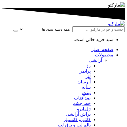
سبد خرید خالی است.
صفحه اصلی
محصولات
آرایشی
رژ
پرایمر
لنز
آبرسان
سایه
تینت
ضدآفتاب
خط چشم
ژل ابرو
براش آرایشی
کانتو و کانسیلر
بالم لب و برق لب