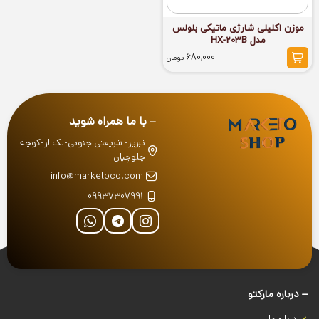
موزن اکلیلی شارژی ماتیکی بلولس
مدل HX-203B
680,000
تومان
با ما همراه شوید
تبریز- شریعتی جنوبی-لک لر-کوچه
چلوچیان
info@marketoco.com
09937307991
درباره‌ مارکتو