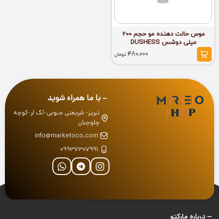
موس حالت دهنده مو حجم 200
میلی دوشس DUSHESS
480,000
تومان
با ما همراه شوید
تبریز- شریعتی جنوبی-لک لر-کوچه
چلوچیان
info@marketoco.com
09937307991
درباره‌ مارکتو