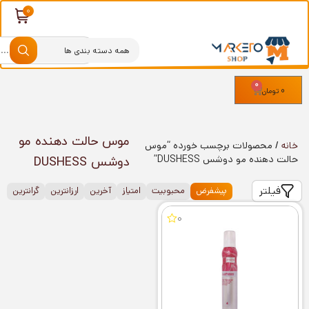
0
0
تومان
موس حالت دهنده مو
خانه
/ محصولات برچسب خورده “موس
حالت دهنده مو دوشس DUSHESS”
دوشس DUSHESS
فیلتر
پیشفرض
محبوبیت
امتیاز
آخرین
ارزانترین
گرانترین
0