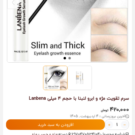
سرم تقویت مژه و ابرو لنبنا با حجم 4 میلی Lanbena
420,000
تومان
آخرین بروزرسانی : 4 اردیبهشت , 1405
افزودن به سبد خرید
شناسه محصول:
6970470534104
دسته:
مژه و چسب مژه