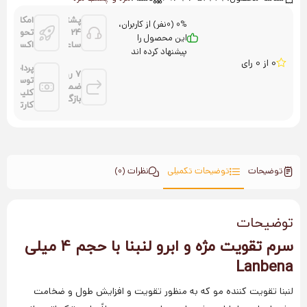
پشتیانی
امکان
0% (0نفر) از کاربران،
24
تحویل
این محصول را
ساعته
اکسپرس
پیشنهاد کرده اند
0 از 0 رای
پرداخت
7 روز
توسط
ضمانت
کلیه
بازگشت
کارتها
توضیحات
توضیحات تکمیلی
نظرات (0)
توضیحات
سرم تقویت مژه و ابرو لنبنا با حجم 4 میلی
Lanbena
لنبنا تقویت کننده مو که به منظور تقویت و افزایش طول و ضخامت