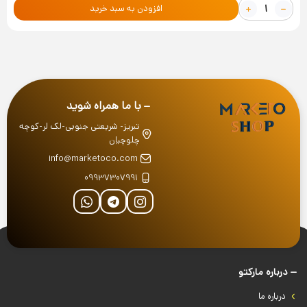
افزودن به سبد خرید
با ما همراه شوید
تبریز- شریعتی جنوبی-لک لر-کوچه
چلوچیان
info@marketoco.com
09937307991
درباره‌ مارکتو
درباره‌ ما