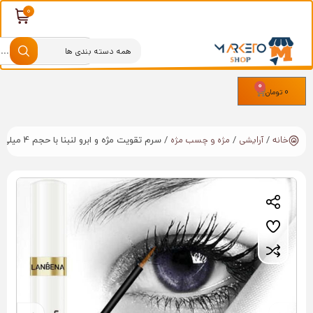
0
0
تومان
خانه
آرایشی
مژه و چسب مژه
/
/
/ سرم تقویت مژه و ابرو لنبنا با حجم 4 میلی Lanbena