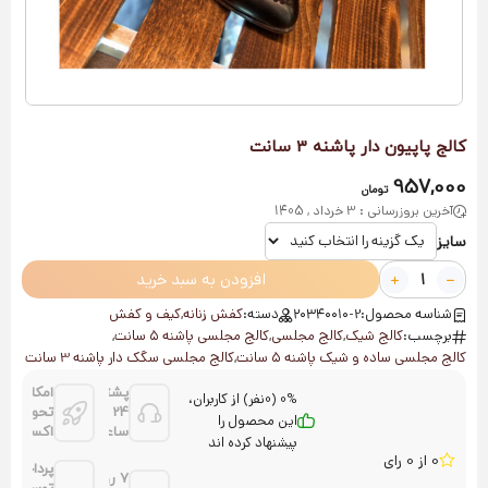
کالج پاپیون دار پاشنه 3 سانت
957,000
تومان
آخرین بروزرسانی : 3 خرداد , 1405
سایز
افزودن به سبد خرید
شناسه محصول:
۲۰۳۴۰۰۱۰-2
دسته:
کفش زنانه
,
کیف و کفش
برچسب:
کالج شیک
,
کالج مجلسی
,
کالج مجلسی پاشنه ۵ سانت
,
کالج مجلسی ساده و شیک پاشنه ۵ سانت
,
کالج مجلسی سگک دار پاشنه 3 سانت
پشتیانی
امکان
0% (0نفر) از کاربران،
24
تحویل
این محصول را
ساعته
اکسپرس
پیشنهاد کرده اند
0 از 0 رای
پرداخت
7 روز