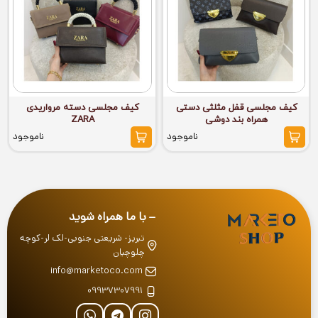
کیف مجلسی قفل مثلثی دستی
کیف مجلسی دسته مرواریدی
همراه بند دوشی
ZARA
ناموجود
ناموجود
با ما همراه شوید
تبریز- شریعتی جنوبی-لک لر-کوچه
چلوچیان
info@marketoco.com
09937307991