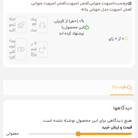
برچسب:
اسپورت جورابی
,
کفش اسپورت
,
کفش اسپورت جورابی
,
کفش اسپورت مدل جورابی زنانه
پشتیانی
امکان
0% (0نفر) از کاربران،
24
تحویل
این محصول را
ساعته
اکسپرس
پیشنهاد کرده اند
0 از 0 رای
پرداخت
7 روز
توسط
ضمانت
کلیه
بازگشت
کارتها
نظرات (0)
دیدگاهها
هیچ دیدگاهی برای این محصول نوشته نشده است.
قیمت و ارزش خرید
معمولی