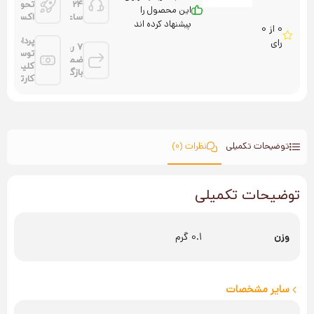
24
تحویل
این محصول را
ساعته
اکسپرس
پیشنهاد کرده اند
0 از 0
پرداخت
رای
7 روز
توسط
ضمانت
کلیه
بازگشت
کارتها
توضیحات تکمیلی
نظرات (0)
توضیحات تکمیلی
وزن
0.1 گرم
سایر مشخصات