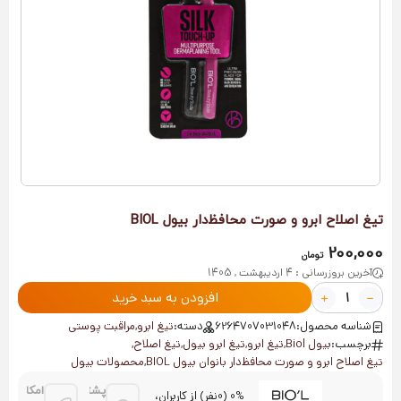
تیغ اصلاح ابرو و صورت محافظ‌دار بیول BIOL
200,000
تومان
آخرین بروزرسانی : 4 اردیبهشت , 1405
افزودن به سبد خرید
شناسه محصول:
6264707031048
دسته:
تیغ ابرو
,
مراقبت پوستی
برچسب:
بیول Biol
,
تیغ ابرو
,
تیغ ابرو بیول
,
تیغ اصلاح
,
تیغ اصلاح ابرو و صورت محافظ‌دار بانوان بیول BIOL
,
محصولات بیول
پشتیانی
امکان
0% (0نفر) از کاربران،