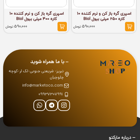
اسپری گره باز کن و نرم کننده 10
اسپری گره باز کن و نرم کننده 10
کاره 250 میلی بیول Biol
کاره 400 میلی بیول Biol
590,000
590,000
تومان
تومان
با ما همراه شوید
تبریز- شریعتی جنوبی-لک لر-کوچه
چلوچیان
info@marketoco.com
09937307991
درباره‌ مارکتو