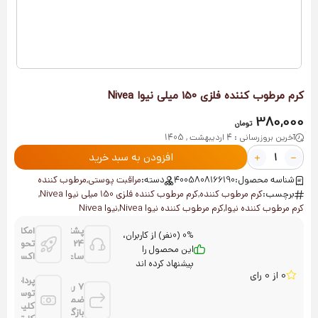
کرم مرطوب کننده فلزی 150 میلی نیوا Nivea
380,000
تومان
آخرین بروزرسانی : 4 اردیبهشت , 1405
افزودن به سبد خرید
شناسه محصول:
4005808166190
دسته:
مراقبت پوستی
,
مرطوب کننده
برچسب:
کرم مرطوب کننده
,
کرم مرطوب کننده فلزی 150 میلی نیوا Nivea
,
کرم مرطوب کننده نیوا
,
کرم مرطوب کننده نیوا Nivea
,
نیوا Nivea
پشتیانی
امکان
0% (0نفر) از کاربران،
24
تحویل
این محصول را
ساعته
اکسپرس
پیشنهاد کرده اند
0 از 0 رای
پرداخت
7 روز
توسط
ضمانت
کلیه
بازگشت