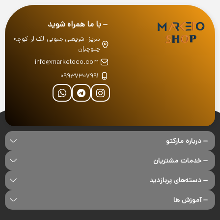
با ما همراه شوید
تبریز- شریعتی جنوبی-لک لر-کوچه
چلوچیان
info@marketoco.com
09937307991
درباره‌ مارکتو
خدمات مشتریان
دسته‌های پربازدید
آموزش ها