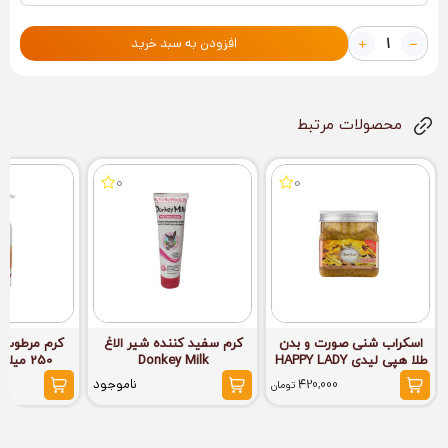
افزودن به سبد خرید
محصولات مرتبط
0
0
اسکراب شنی صورت و بدن
کرم سفید کننده شیر الاغ
کرم مرطوب ک
طلا هپی لیدی HAPPY LADY
Donkey Milk
250 میلی آرای ARAY
420,000
ناموجود
تومان